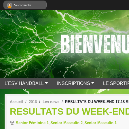
Panneau de gestion des cookies
Se connecter
L'ESV HANDBALL
INSCRIPTIONS
LE SPORTI
Accueil
2016
Les news
RESULTATS DU WEEK-END 17-18 
RESULTATS DU WEEK-END
Senior Féminine 1
Senior Masculin 2
Senior Masculin 1