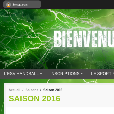
Panneau de gestion des cookies
Se connecter
L'ESV HANDBALL
INSCRIPTIONS
LE SPORTI
Accueil
Saisons
Saison 2016
SAISON 2016