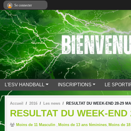
Panneau de gestion des cookies
Se connecter
L'ESV HANDBALL
INSCRIPTIONS
LE SPORTI
Accueil
2016
Les news
RESULTAT DU WEEK-END 28-29 MAI
RESULTAT DU WEEK-END 2
Moins de 11 Masculin
Moins de 13 ans féminines
Moins de 18