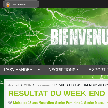
Panneau de gestion des cookies
Se connecter
L'ESV HANDBALL
INSCRIPTIONS
LE SPORTI
Accueil
2016
Les news
RESULTAT DU WEEK-END 01-02 OC
RESULTAT DU WEEK-END 
Moins de 18 ans Masculins
Senior Féminine 1
Senior Masculin