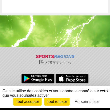
SPORTS
REGIONS
328707
visites
Charte cookies
Gestion des cookies
Ce site utilise des cookies et vous donne le contrôle sur ceux
que vous souhaitez activer
Informations légales
Signaler un contenu inapproprié
Tout accepter
Tout refuser
Personnaliser
Envie de participer ?
Connexion