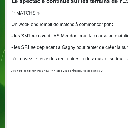
Le spectacle continue sur les terrains de l'ES
✨ MATCHS ✨
Un week-end rempli de matchs à commencer par :
- les SM1 reçoivent l'AS Meudon pour la course au main
- les SF1 se déplacent à Gagny pour tenter de créer la su
Retrouvez le reste des rencontres ci-dessous, et surtout : a
Are You Ready for the Show ?* = êtes-vous prêts pour le spectacle ?