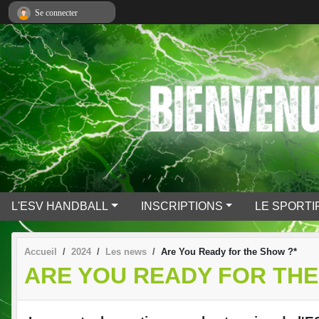
Panneau de gestion des cookies
Se connecter
L'ESV HANDBALL
INSCRIPTIONS
LE SPORTI
Accueil
2024
Les news
Are You Ready for the Show ?*
ARE YOU READY FOR THE