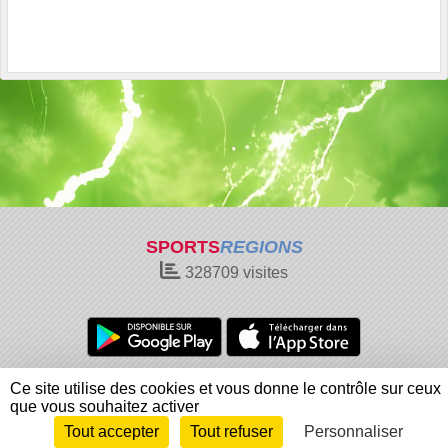
SPORTS
REGIONS
328709
visites
Charte cookies
Gestion des cookies
Ce site utilise des cookies et vous donne le contrôle sur ceux
Informations légales
Signaler un contenu inapproprié
que vous souhaitez activer
Tout accepter
Tout refuser
Personnaliser
Envie de participer ?
Connexion