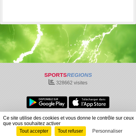
SPORTS
REGIONS
328662
visites
Charte cookies
Gestion des cookies
Ce site utilise des cookies et vous donne le contrôle sur ceux
Informations légales
Signaler un contenu inapproprié
que vous souhaitez activer
Tout accepter
Tout refuser
Personnaliser
Envie de participer ?
Connexion