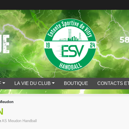
F
LA VIE DU CLUB
BOUTIQUE
CONTACTS ET
 Meudon
N
e
AS Meudon Handball