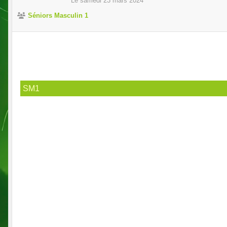
Le
samedi
23
mars
2024
Séniors Masculin 1
SM1