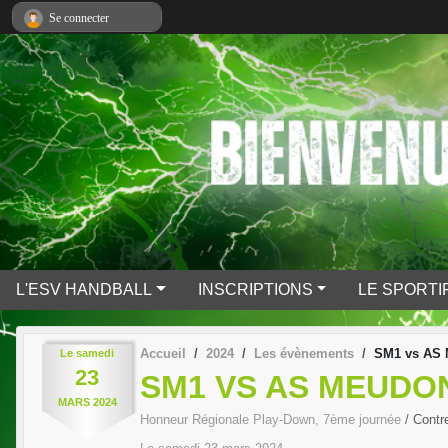
Panneau de gestion des cookies
Se connecter
L'ESV HANDBALL
INSCRIPTIONS
LE SPORTI
Accueil
2024
Les évènements
SM1 vs AS
Le
samedi
23
SM1 VS AS MEUDO
MARS
2024
Honneur Régionale Play-Down, 7ème journée
/ Contr