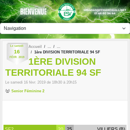
Panneau de gestion des cookies
Le
samedi
Accueil
16
1ère DIVISION TERRITORIALE 94 SF
FÉVR.
2019
1ÈRE DIVISION
TERRITORIALE 94 SF
Le
samedi
16
févr.
2019
de 18h30 à 20h15
Senior Féminine 2
SF2
20
25
VILLIERS (B)