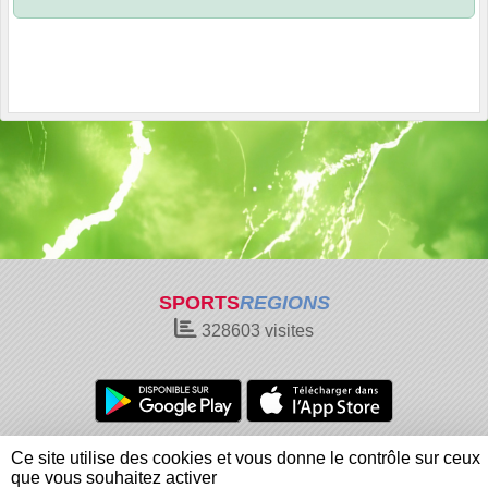
SPORTS
REGIONS
328603
visites
Charte cookies
Gestion des cookies
Ce site utilise des cookies et vous donne le contrôle sur ceux
Informations légales
Signaler un contenu inapproprié
que vous souhaitez activer