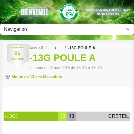
Panneau de gestion des cookies
Le
samedi
Accueil
-13G POULE A
26
-13G POULE A
MAI
2018
Le
samedi
26
mai
2018
de 15h15 à 16h30
Moins de 13 ans Masculins
-13G1
13
43
CRETEIL