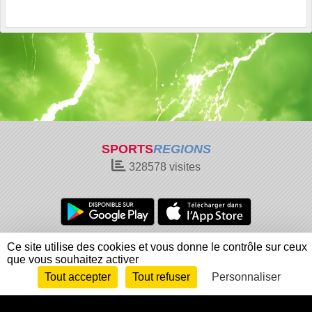
SPORTS
REGIONS
328578
visites
Charte cookies
Gestion des cookies
Ce site utilise des cookies et vous donne le contrôle sur ceux
que vous souhaitez activer
Informations légales
Signaler un contenu inapproprié
Tout accepter
Tout refuser
Personnaliser
Envie de participer ?
Connexion