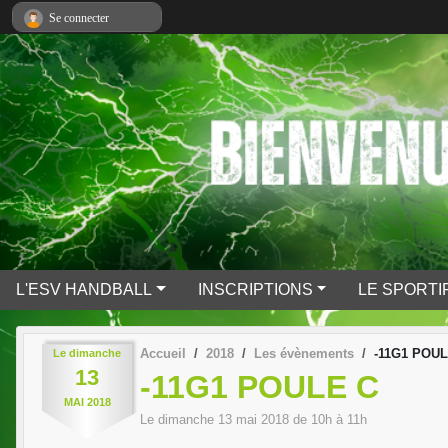
Panneau de gestion des cookies
Se connecter
L'ESV HANDBALL
INSCRIPTIONS
LE SPORTI
Accueil
2018
Les évènements
-11G1 POUL
Le
dimanche
13
-11G1 POULE C
MAI
2018
Le
dimanche
13
mai
2018
de 10h à 11h