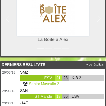
Précedent
Suiv
La Boîte à Alex
DERNIERS RÉSULTATS
+ de résultats
SM2
29/03/15
ESV
21
23
K-B 2
Senior Masculin 2
SM4
29/03/15
ST Mandé
19
35
ESV
-14F
29/03/15