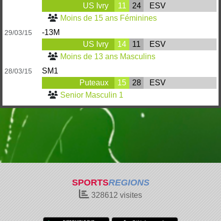
US Ivry
11
24
ESV
Moins de 15 ans Féminines
-13M
29/03/15
US Ivry
14
11
ESV
Moins de 13 ans Masculins
SM1
28/03/15
Puteaux
15
28
ESV
Senior Masculin 1
SPORTS
REGIONS
328612
visites