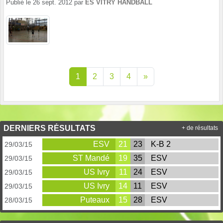
Publié le
26 sept. 2012
par
ES VITRY HANDBALL
1
2
3
4
»
DERNIERS RÉSULTATS
+ de résultats
ESV
21
23
K-B 2
29/03/15
ST Mandé
19
35
ESV
29/03/15
US Ivry
11
24
ESV
29/03/15
US Ivry
14
11
ESV
29/03/15
Puteaux
15
28
ESV
28/03/15