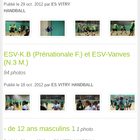
Publié le
29 oct. 2012
par
ES VITRY
HANDBALL
ESV-K.B (Prénationale F.) et ESV-Vanves
(N.3 M.)
94 photos
Publié le
18 oct. 2012
par
ES VITRY HANDBALL
- de 12 ans masculins 1
1 photo